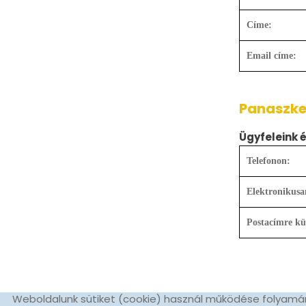
Címe:
Email címe:
Panaszke
Ügyfeleink 
Telefonon:
Elektronikusa
Postacímre kül
Weboldalunk sütiket (cookie) használ működése folyamán