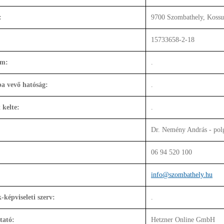
:
9700 Szombathely, Kossut
15733658-2-18
ám:
.
a vevő hatóság:
.
 kelte:
.
Dr. Nemény András - pol
06 94 520 100
info@szombathely.hu
képviseleti szerv:
.
tató:
Hetzner Online GmbH