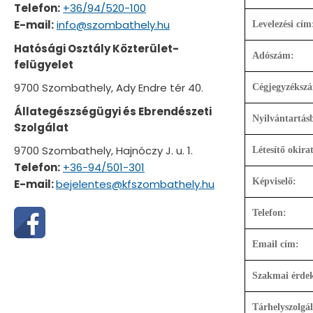
Telefon:
+36/94/520-100
E-mail:
info@szombathely.hu
Levelezési cím
Hatósági Osztály Közterület-
Adószám:
felügyelet
9700 Szombathely, Ady Endre tér 40.
Cégjegyzéksz
Állategészségügyi és Ebrendészeti
Nyilvántartásb
Szolgálat
9700 Szombathely, Hajnóczy J. u. 1.
Létesítő okirat
Telefon:
+36-94/501-301
Képviselő:
E-mail:
bejelentes@kfszombathely.hu
Telefon:
Email cím:
Szakmai érdek-
Tárhelyszolgál