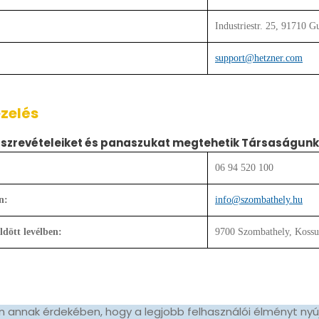
Industriestr. 25, 91710 
support@hetzner.com
zelés
észrevételeiket és panaszukat megtehetik Társaságunk 
06 94 520 100
n:
info@szombathely.hu
dött levélben:
9700 Szombathely, Kossut
 annak érdekében, hogy a legjobb felhasználói élményt nyú