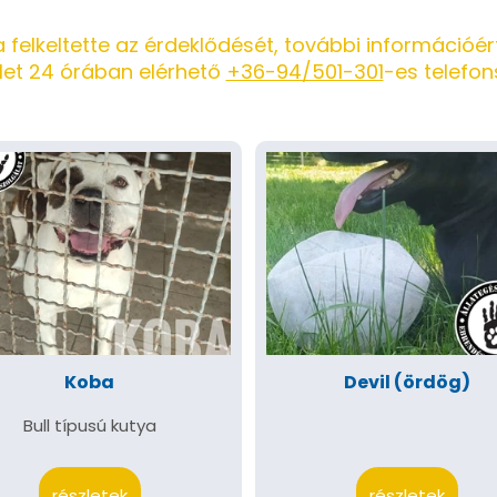
 felkeltette az érdeklődését, további információért
let 24 órában elérhető
+36-94/501-301
-es telefo
Koba
Devil (ördög)
Bull típusú kutya
részletek
részletek