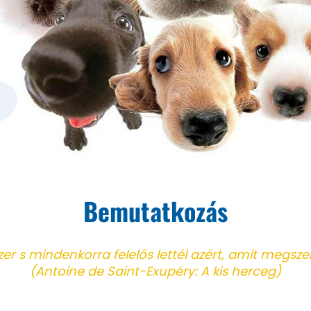
Bemutatkozás
er s mindenkorra felelős lettél azért, amit megszelí
(Antoine de Saint-Exupéry: A kis herceg)