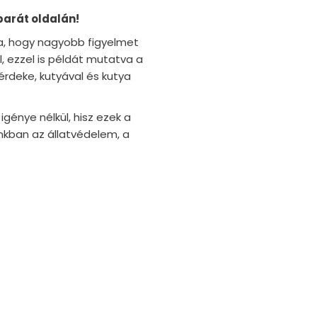
arát oldalán!
, hogy nagyobb figyelmet
, ezzel is példát mutatva a
érdeke, kutyával és kutya
génye nélkül, hisz ezek a
nkban az állatvédelem, a