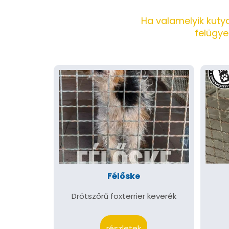
Ha valamelyik kutya
felügye
Félőske
Drótszőrű foxterrier keverék
részletek