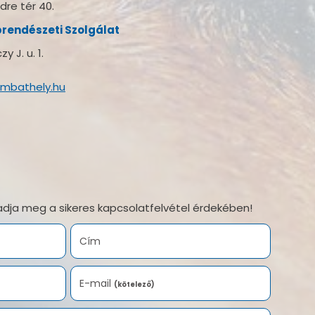
re tér 40.
brendészeti Szolgálat
 J. u. 1.
ombathely.hu
adja meg a sikeres kapcsolatfelvétel érdekében!
Cím
E-mail
(kötelező)