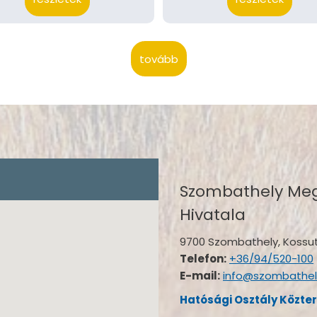
tovább
Szombathely Meg
Hivatala
9700 Szombathely, Kossuth
Telefon:
+36/94/520-100
E-mail:
info@szombathel
Hatósági Osztály Közte