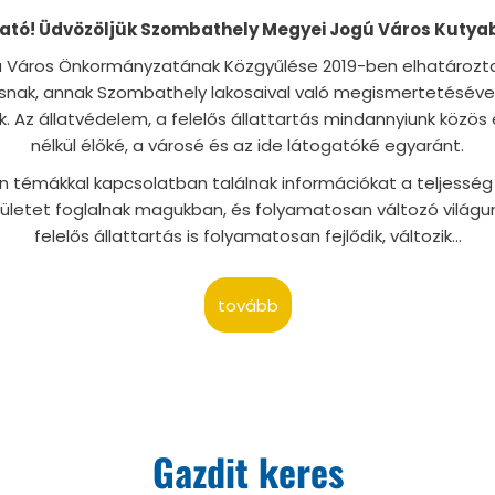
ató! Üdvözöljük Szombathely Megyei Jogú Város Kutyab
 Város Önkormányzatának Közgyűlése 2019-ben elhatározta
tásnak, annak Szombathely lakosaival való megismertetésével
Az állatvédelem, a felelős állattartás mindannyiunk közös 
nélkül élőké, a városé és az ide látogatóké egyaránt.
n témákkal kapcsolatban találnak információkat a teljesség i
letet foglalnak magukban, és folyamatosan változó világu
felelős állattartás is folyamatosan fejlődik, változik...
tovább
Gazdit keres