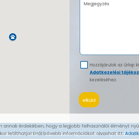
Megjegyzés
Hozzájárulok az űrlap
Adatkezelési tájéko
kezeléséhez.
elküld
 annak érdekében, hogy a legjobb felhasználói élményt nyú
r letilthatja! Erről bővebb információkat olvashat itt:
Adatk
Oldal információk
Adatkezelési tájékoztató
Impresszum