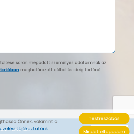
 kitöltése során megadott személyes adataimnak az
ztatóban
meghatározott célból és ideig történő
Testreszabás
jthassa Önnek, valamint a
ezelési tájékoztatónk
Sütik kezelése
Mindet elfogadom