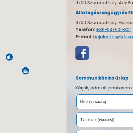
9700 Szombathely, Ady End
Állategészségügyi és E
9700 Szombathely, Hajnóczy
Telefon:
+36-94/501-301
E-mail:
bejelentes@kfsz
Kommunikációs űrlap
Kérjük, adatait pontosan 
Név
(kötelező)
Telefon
(kötelező)