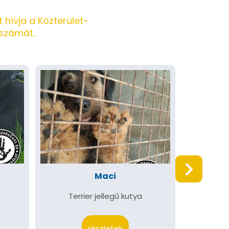
 hívja a Közterület-
nszámát.
Maci
Terrier jellegű kutya
részletek