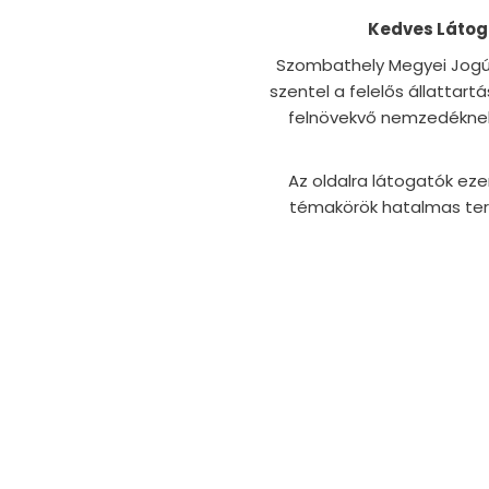
Kedves Látog
Szombathely Megyei Jogú
szentel a felelős állattar
felnövekvő nemzedéknek. 
Az oldalra látogatók eze
témakörök hatalmas terü