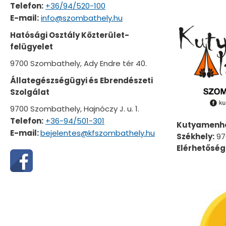
Telefon:
+36/94/520-100
E-mail:
info@szombathely.hu
Hatósági Osztály Közterület-
felügyelet
9700 Szombathely, Ady Endre tér 40.
Állategészségügyi és Ebrendészeti
Szolgálat
9700 Szombathely, Hajnóczy J. u. 1.
Telefon:
+36-94/501-301
Kutyamenhe
E-mail:
bejelentes@kfszombathely.hu
Székhely:
970
Elérhetőség