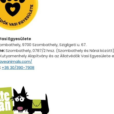
Vasi Egyesülete
mbathely, 9700 Szombathely, Szigligeti u. 67.
me:
Szombathely, 0787/2 hrsz. (Szombathely és Nárai között
Kutyamenhely Alapítvány és az Állatvédők Vasi Egyesülete
/aveanimals.com/
:
+36 30/390-7908