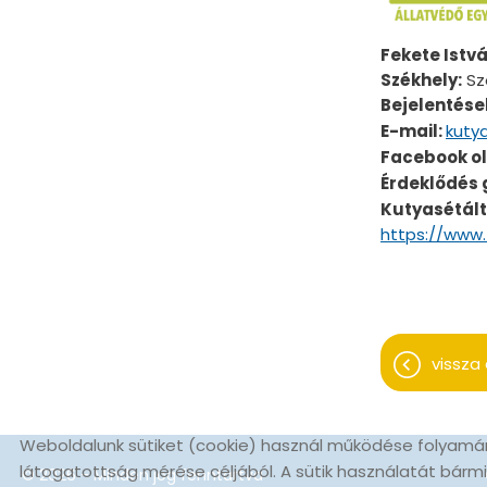
Fekete Istv
Székhely:
Sz
Bejelentése
E-mail:
kuty
Facebook ol
Érdeklődés g
Kutyasétált
https://www
vissza 
Weboldalunk sütiket (cookie) használ működése folyamán
látogatottság mérése céljából. A sütik használatát bármiko
© 2026 - Minden jog fenntartva