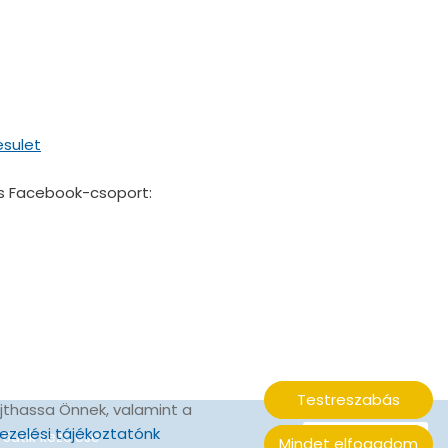
sulet
ás Facebook-csoport:
Testreszabás
jthassa Önnek, valamint a
ezelési tájékoztatónk
Sütik kezelése
Mindet elfogadom