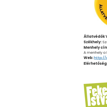
Állatvédők 
Székhely:
Szo
Menhely cí
A menhely a 
Web:
http:/
Elérhetőség