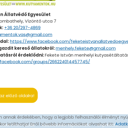
án Állatvédő Egyesület
ombathely, Vízöntő utca 7
k:
+36 20/297-4869
amentok.vas@gmail.com
dal:
https://www.facebook.com/feketeistvanallatvedoegye
azdit kereső állatokról:
menhely.fekete@gmail.com
atásról érdeklődni:
Fekete István menhelyi kutyasétáltat
.facebook.com/groups/266224014457745/
az előző oldalra!
 annak érdekében, hogy a legjobb felhasználói élményt nyú
r letilthatja! Erről bővebb információkat olvashat itt:
Adatk
Oldal információk
Adatkezelési tájékoztató
Impresszum