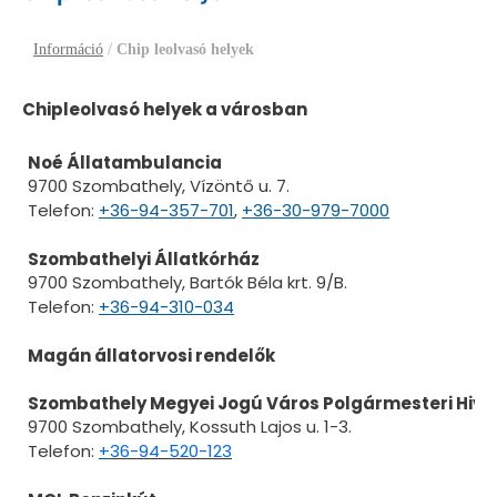
Információ
/
Chip leolvasó helyek
Chipleolvasó helyek a városban
Noé Állatambulancia
9700 Szombathely, Vízöntő u. 7.
Telefon:
+36-94-357-701
,
+36-30-979-7000
Szombathelyi Állatkórház
9700 Szombathely, Bartók Béla krt. 9/B.
Telefon:
+36-94-310-034
Magán állatorvosi rendelők
Szombathely Megyei Jogú Város Polgármesteri Hiva
9700 Szombathely, Kossuth Lajos u. 1-3.
Telefon:
+
36-94-520-123